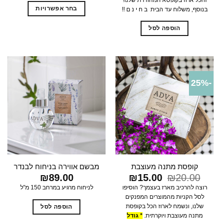
עד
בחר אפשרויות
בנוסף, משלוח עד הבית ב ח י נ ם !!
למוצר
הוספה לסל
זה
יש
מספר
סוגים.
ניתן
-25%
לבחור
את
האפשרויות
בעמוד
המוצר
קופסת מתנה מעוצבת
מבשם אווירה בניחוח לבנדר
20.00
₪
המחיר
15.00
₪
המחיר
89.00
₪
המקורי
הנוכחי
רוצה להרכיב מארז בעצמך? הוסיפו
לניחוח מרגיע במרחב 150 מ"ל
היה:
הוא:
לסל הקניות מהמוצרים המפנקים
₪15.00.
₪20.00.
שלנו, ונשמח לארוז הכל בקופסת
הוספה לסל
מתנה מעוצבת ויוקרתית.
* גודל