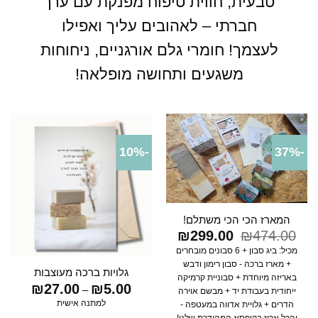
טבעית, חווית טיפוח מפנקת עם ערך
חברתי – לאהובים עליך ואפילו
לעצמך! חומרי גלם אורגניים, ניחוחות
משגעים ותחושה מופלאה!
-10%
-37%
המארז הכי הכי משתלם!
474.00
₪
המחיר
299.00
₪
המחיר
המקורי
הנוכחי
מכיל: ביג סבון + 6 סבונים מובחרים
היה:
הוא:
+ מארז ברכה - סבון רימון ודבש
₪299.00.
₪474.00.
גלויות ברכה מעוצבות
באריזה מיוחדת + סבוניית קרמיקה
5.00
₪
27.00
₪
טווח
–
ייחודית בעבודת יד + מבשם אוירה
מחירים:
למתנה אישית
הדרים + גלויית אדווה במעטפה -
והכל ארוז בקופסא המהודרת שלנו!