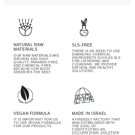
NATURAL RAW
SLS-FREE
MATERIALS
THERE IS NO NEED TO USE
DAMAGING CHEMICAL
OUR RAW MATERIALS ARE
INGREDIENTS SUCH AS SLS
NATURAL AND HIGH-
FOR LATHERING AND
QUALITY, PARABEN-FREE,
CLEANSING. WE PROVIDE
AND CHEMICAL-FREE,
NATURAL AND HEALTHY
BECAUSE OUR BODY
SOLUTIONS.
DESERVES THE BEST.
MADE IN ISRAEL
VEGAN FORMULA
A FRIENDLY FACTORY THAT
IT IS IMPORTANT FOR US
WAS ESTABLISHED WITH
TO USE VEGAN FORMULAS
THE GOAL OF
FOR OUR PRODUCTS
CONSTITUTING AN
OCCUPATIONAL SOLUTION