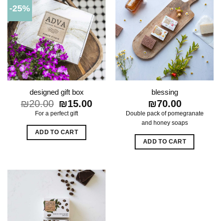
-25%
designed gift box
blessing
₪
20.00
Original
₪
15.00
Current
₪
70.00
price
price
For a perfect gift
Double pack of pomegranate
was:
is:
and honey soaps
₪20.00.
₪15.00.
ADD TO CART
ADD TO CART