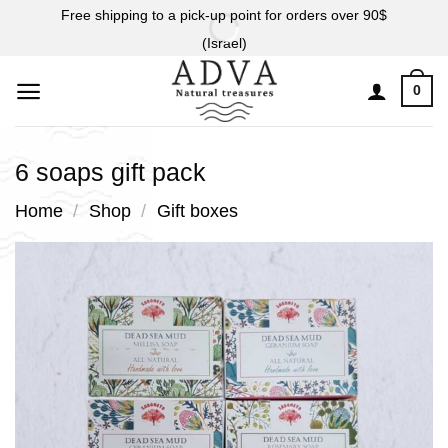
Skip
Free shipping to a pick-up point for orders over 90$
to
(Israel)
content
0
6 soaps gift pack
Home
/
Shop
/
Gift boxes