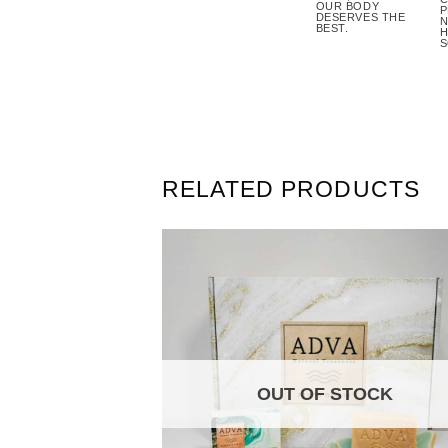
OUR BODY
P
DESERVES THE
N
BEST.
H
S
RELATED PRODUCTS
OUT OF STOCK