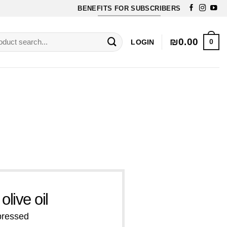
BENEFITS FOR SUBSCRIBERS
Free Exfoliating soap for orders over 70$
rch
₪
0.00
0
LOGIN
olive oil
 pressed