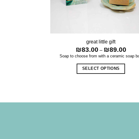
great little gift
Price
₪
83.00
₪
89.00
–
range
Soap to choose from with a ceramic soap b
₪83.
throu
₪89.
SELECT OPTIONS
This
product
has
multiple
variants.
The
options
may