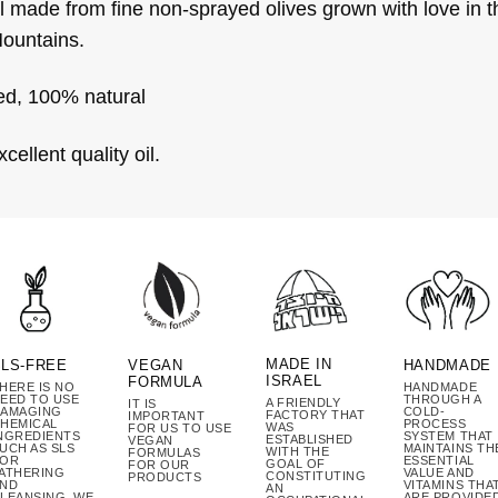
il made from fine non-sprayed olives grown with love in t
ountains.
ed, 100% natural
cellent quality oil.
MADE IN
SLS-FREE
VEGAN
HANDMADE
ISRAEL
FORMULA
HERE IS NO
HANDMADE
EED TO USE
THROUGH A
A FRIENDLY
IT IS
AMAGING
COLD-
FACTORY THAT
IMPORTANT
HEMICAL
PROCESS
WAS
FOR US TO USE
NGREDIENTS
SYSTEM THAT
ESTABLISHED
VEGAN
UCH AS SLS
MAINTAINS TH
WITH THE
FORMULAS
FOR
ESSENTIAL
GOAL OF
FOR OUR
ATHERING
VALUE AND
CONSTITUTING
PRODUCTS
ND
VITAMINS THA
AN
LEANSING. WE
ARE PROVIDE