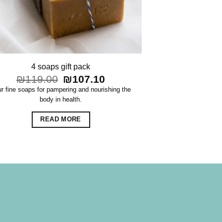
4 soaps gift pack
Original
Current
₪
119.00
₪
107.10
price
price
r fine soaps for pampering and nourishing the
was:
is:
body in health.
₪119.00.
₪107.10.
READ MORE