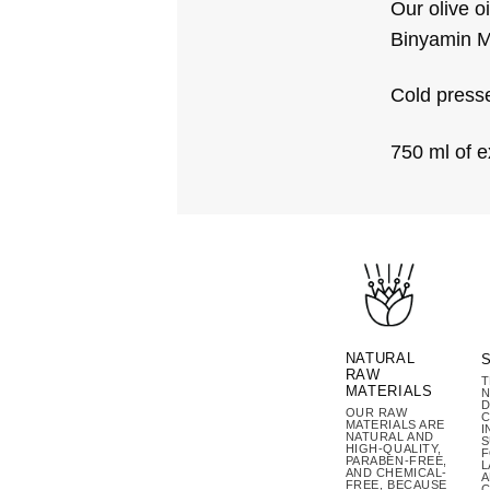
Our olive o
Binyamin M
Cold press
750 ml of ex
NATURAL
RAW
T
MATERIALS
N
D
OUR RAW
C
MATERIALS ARE
I
NATURAL AND
S
HIGH-QUALITY,
PARABEN-FREE,
L
AND CHEMICAL-
A
FREE, BECAUSE
C