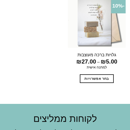
-10%
גלויות ברכה מעוצבות
5.00
₪
27.00
₪
טווח
–
מחירים:
למתנה אישית
עד
בחר אפשרויות
למוצר
זה
יש
מספר
סוגים.
לקוחות ממליצים
ניתן
לבחור