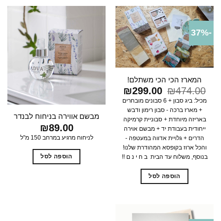
-37%
המארז הכי הכי משתלם!
474.00
₪
המחיר
299.00
₪
המחיר
המקורי
הנוכחי
מכיל: ביג סבון + 6 סבונים מובחרים
היה:
הוא:
+ מארז ברכה - סבון רימון ודבש
₪299.00.
₪474.00.
מבשם אווירה בניחוח לבנדר
באריזה מיוחדת + סבוניית קרמיקה
₪
89.00
ייחודית בעבודת יד + מבשם אוירה
לניחוח מרגיע במרחב 150 מ"ל
הדרים + גלויית אדווה במעטפה -
והכל ארוז בקופסא המהודרת שלנו!
הוספה לסל
בנוסף, משלוח עד הבית ב ח י נ ם !!
הוספה לסל