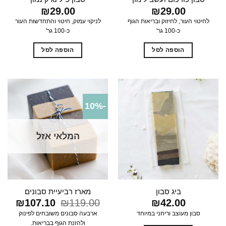
₪
29.00
₪
29.00
לחיטוי העור, לחיזוק ובריאות הגוף
לניקוי עמוק, חיטוי והתחדשות העור
כ-100 גר'
כ-100 גר'
הוספה לסל
הוספה לסל
-10%
המלאי אזל
ביג סבון
מארז רביעיית סבונים
42.00
₪
119.00
₪
המחיר
107.10
₪
המחי
המקורי
הנוכח
סבון מעוצב וריחני במיוחד
ארבעה סבונים משובחים לפינוק
היה:
הוא:
ולהזנת הגוף בבריאות.
7.10.
₪119.00.