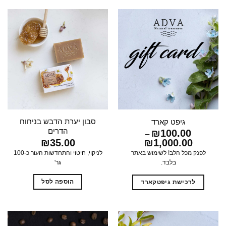
סבון יערת הדבש בניחוח
גיפט קארד
הדרים
₪
100.00
–
₪
35.00
1,000.00
₪
טווח
מחירים:
לניקוי, חיטוי והתחדשות העור כ-100
לפנק מכל הלב! לשימוש באתר
גר'
בלבד.
עד
הוספה לסל
לרכישת גיפטקארד
למוצר
זה
יש