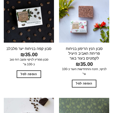
מספר
סוגים.
ניתן
לבחור
את
האפשרויות
בעמוד
המוצר
סבון הנץ הרימון בניחוח
סבון קפה בניחוח יער מלבלב
פריחת האביב היעיל
₪
35.00
לקמטים בעור בוגר
סבון ממריץ לניקוי ומצב רוח טוב
₪
35.00
כ-100 גר'
לניקוי, הזנה והתחדשות העור כ-100
גר'
הוספה לסל
הוספה לסל