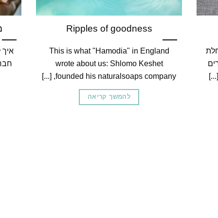
Ripples of goodness
מ
חלת
This is what "Hamodia" in England
איך 
ים
wrote about us: Shlomo Keshet
חברה
.]
founded his naturalsoaps company, [...]
להמשך קריאה