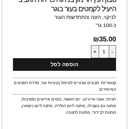
היעיל לקמטים בעור בוגר
לניקוי, הזנה והתחדשות העור
כ-100 גר'
₪
35.00
כמות של סבון הנץ הרימון בניחוח פריחת האביב היעיל לק
הוספה לסל
קטגוריות:
סבונים טבעיים לטיפול בבעיות עור
,
סדרת הסבונים
המיוחדים
תגיות:
אנטי-אייג'ינג
,
יום האשה
,
כנסים אירועים ומסיבות
,
מתנה גם בשבילו
,
מתנה ליום הולדת
,
מתנה ליום נישואין
,
מתנות לבידוד
,
מתנות לחנוכה