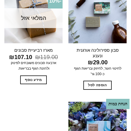
-10%
המלאי אזל
סבון ספירולינה אורגנית
מארז רביעיית סבונים
ונענע
119.00
₪
המחיר
107.10
₪
המחי
המקורי
הנוכח
₪
29.00
ארבעה סבונים משובחים לפינוק
היה:
הוא:
לחיטוי העור, לחיזוק ובריאות הגוף
ולהזנת הגוף בבריאות.
7.10.
₪119.00.
כ-100 גר'
מידע נוסף
הוספה לסל
הנחת כמות