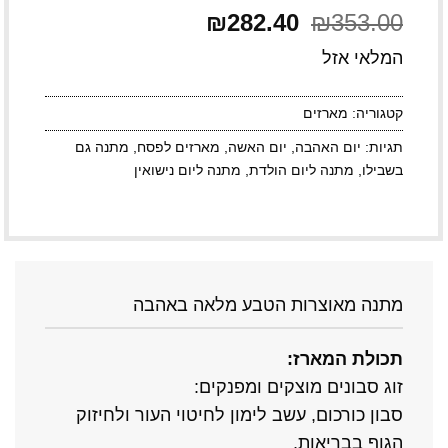
353.00
₪
המחיר
282.40
₪
המחיר
המקורי
הנוכחי
היה:
הוא:
המלאי אזל
₪282.40.
₪353.00.
קטגוריה:
מארזים
תגיות:
יום האהבה
,
יום האשה
,
מארזים לפסח
,
מתנה גם
בשבילו
,
מתנה ליום הולדת
,
מתנה ליום נישואין
מתנה מאוצרות הטבע מלאה באהבה
תכולת המארז:
זוג סבונים מוצקים ומפנקים:
סבון כורכום, עשב לימון לחיטוי העור ולחיזוק
הגוף בבריאות,