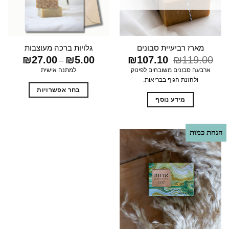
מארז רביעיית סבונים
גלויות ברכה מעוצבות
119.00
₪
המחיר
107.10
₪
המחיר
5.00
₪
27.00
₪
טווח
–
המקורי
הנוכחי
מחירים:
ארבעה סבונים משובחים לפינוק
למתנה אישית
היה:
הוא:
ולהזנת הגוף בבריאות.
₪119.00.
₪107.10.
עד
בחר אפשרויות
מידע נוסף
למוצר
זה
יש
הנחת כמות
מספר
סוגים.
ניתן
לבחור
את
האפשרויות
בעמוד
המוצר