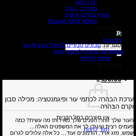
להבהרה וטשטוש כתמי עור
יום האשה
סבון כ-100גר', קרם 50 מל'
מארזים לפסח
מארז בהרכה אישית
₪
214.00
קופסת מתנה מעוצבת
גיפט קארד
המלאי אזל
מבצעים
קטגוריות:
סבונים טבעיים לטיפול בבעיות עור
,
חיפוש
קוסמטיקה טבעית לטיפוח העור
עבור:
תגית:
מתנה ליולדת
התחברות
₪
0.00
0
ערכת הבהרה לכתמי עור ופיגמנטציה: מכילה סבון
וקרם הבהרה
אין מוצרים בסל הקניות.
העור שלך זוהר! הפנים שלך מאירות! מה עשית? כמה
פעמים רצית שיגידו לך את המשפטים האלה…
חזור לחנות
שמש, מזג אויר, הורמונים ועוד… כל אלה עלולים לגרום