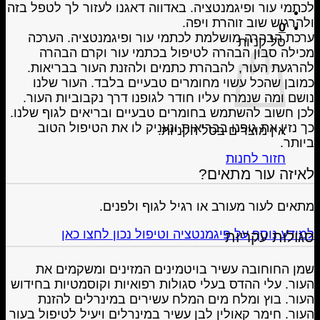
לכתמי עור ופיגמנטציה. באדווה דאגנו לעזור לך לטפל בזה
ולהרגיש שוב זוהרת ויפה.
0
ערכת הבהרה מושלמת לכתמי עור ופיגמנטציה. הערכה
סל קניות
מכילה סבון הבהרה לטיפול בכתמי עור וקרם הבהרה
להרגעת העור, להבהרת כתמים ולהזנת העור בבריאות.
כמובן שהכל עשוי מחומרים טבעיים בלבד. העור שלנו
נושם ומה שנמרח עליו חודר לגופנו דרך נקבוביות העור.
לכן חשוב להשתמש בחומרים טבעיים ובריאים לגוף שלנו.
כך נזין את גופנו בבריאות ונעניק לו את הטיפול הטוב
אין מוצרים בסל הקניות.
ביותר.
חזור לחנות
לאיזה עור מתאים?
מתאים לעור מעורב או רגיל לגוף ולפנים.
למידע נוסף על פיגמנטציה וטיפול נכון לחצו כאן
סגולות עקריות
שמן החוחובה עשיר בויטמינים המזינים ומשקמים את
העור. עלי ההדס בעלי סגולות רפואיות וקוסמטיות בחידוש
העור. בוץ ומלח מים המלח עשירים במינרלים להזנת
העור. חימר קאולין לבן עשיר במינרלים ויעיל לטיפול בעור