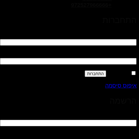
+972527966666
התחברות
חובה
שם משתמש או כתובת אימייל
*
חובה
סיסמה
*
זכור אותי
התחברות
איפוס סיסמה
הרשמה
חובה
כתובת אימייל
*
קישור להגדרה של סיסמה חדשה יישלח לכתובת האימייל