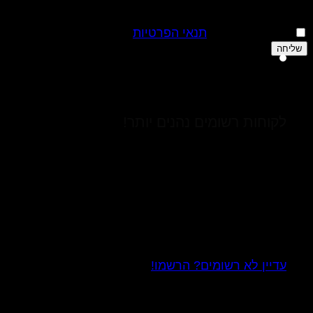
אני מאשר/ת את
תנאי הפרטיות
מפעל שומר שבת
כל הזכויות שמורות לאדווה - אוצרות מהטבע 2026 ©
משלוח חינם לנקודת איסוף בקנייה מעל 250 ₪
לקוחות רשומים נהנים יותר!
5% הנחה בכל קניה באתר.
15 ₪ מתנה חד פעמית ברכישה שלאחר ההרשמה,
בקניה מעל 50 ₪.
בכדי לקבל את ההטבות ללקוחות רשומים יש
להירשם לפני הקניה ו
ההנחות יתווספו
אוטומטית בעמוד הקופה שלך
עדיין לא רשומים? הרשמו!
*ההנחות והמבצעים ברכישה באתר בלבד