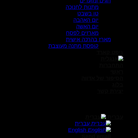
חגים ומועדים
מתנות לחנוכה
טו בשבט
יום האהבה
יום האשה
מארזים לפסח
מארז בהרכה אישית
קופסת מתנה מעוצבת
גיפט קארד
התחברות
ראשי
הסיפור של אדווה
בלוג
יצירת קשר
Free shipping for orders over 250nis/70$
(within israel only)
עברית
עברית
English
Send email