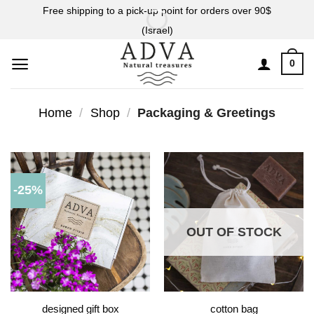
Skip
Free shipping to a pick-up point for orders over 90$
to
(Israel)
content
0
Home
/
Shop
/
Packaging & Greetings
-25%
OUT OF STOCK
designed gift box
cotton bag