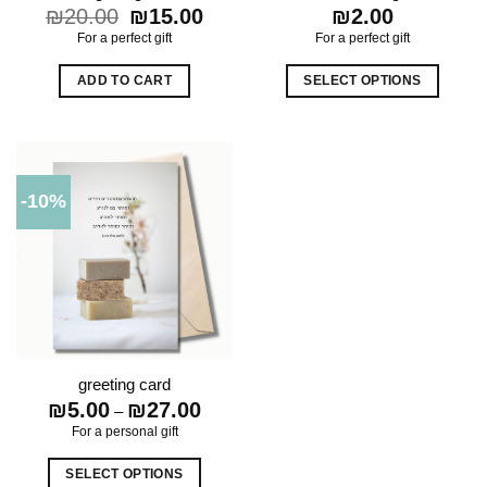
₪
20.00
Original
₪
15.00
Current
₪
2.00
price
price
For a perfect gift
For a perfect gift
was:
is:
₪20.00.
₪15.00.
ADD TO CART
SELECT OPTIONS
This
product
has
multiple
-10%
variants.
The
options
may
be
chosen
on
greeting card
the
₪
5.00
₪
27.00
Price
–
product
range:
For a personal gift
₪5.00
page
through
₪27.00
SELECT OPTIONS