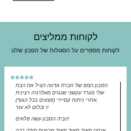
This
product
has
multiple
variants.
לקוחות ממליצים
The
options
לקוחות מספרים על הסגולות של הסבון שלנו
may
be
chosen
on
the
הסבון המפ של חברת אדווה הציל את הבת
product
שלי מגרד עקשני שנגרם מאלרגיה רצינית
page
(פצעים בכל הגוף) אחרי ניתוח קסיירי,
וכלום לא עזר !!
וביה הסבון עשה פלאים!!
אנחנו מאוד מאוד מאוד מרוצים תודה רבה