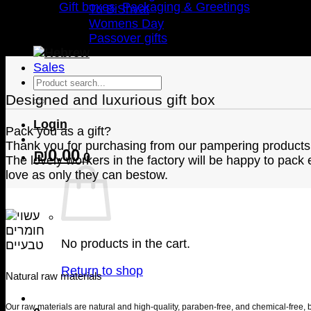
box
ategories:
Gift boxes
,
Packaging & Greetings
Tu BiShvat
quantity
Womens Day
Passover gifts
Sales
Search
for:
Designed and luxurious gift box
Login
Pack you as a gift?
Thank you for purchasing from our pampering products, le
₪
0.00
0
The lovely workers in the factory will be happy to pack 
love as only they can bestow.
No products in the cart.
Return to shop
Natural raw materials
Our raw materials are natural and high-quality, paraben-free, and chemical-free,