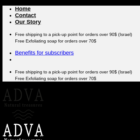
Skip
Home
to
Contact
content
Our Story
Free shipping to a pick-up point for orders over 90$ (Israel)
Free Exfoliating soap for orders over 70$
Benefits for subscribers
Free shipping to a pick-up point for orders over 90$ (Israel)
Free Exfoliating soap for orders over 70$
Home
/
Shop
/
Gift boxes