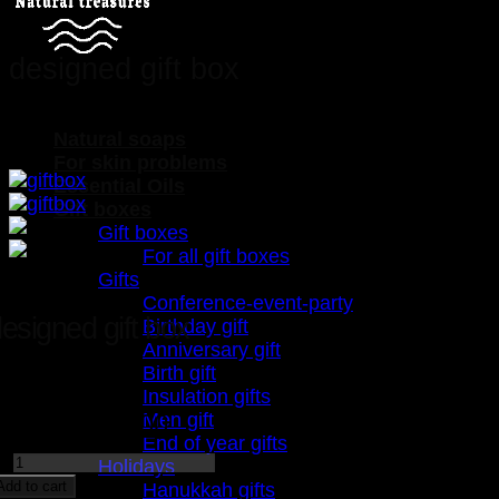
designed gift box
Home
/
Shop
/
Gift boxes
Natural soaps
-25%
For skin problems
Essential Oils
Gift boxes
Gift boxes
For all gift boxes
Gifts
Conference-event-party
esigned gift box
Birthday gift
Anniversary gift
Birth gift
or a perfect gift
Insulation gifts
Men gift
Original
Current
₪
20.00
₪
15.00
End of year gifts
price
price
designed
Holidays
was:
is:
gift
Add to cart
Hanukkah gifts
₪20.00.
₪15.00.