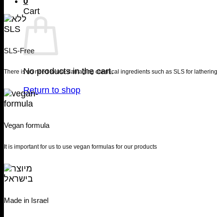
0
Cart
SLS-Free
No products in the cart.
There is no need to use damaging chemical ingredients such as SLS for lathering
Return to shop
Vegan formula
It is important for us to use vegan formulas for our products
Made in Israel