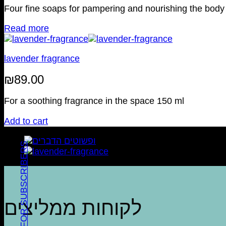
was:
is:
Four fine soaps for pampering and nourishing the body 
be
₪119.00.
₪107.10.
chosen
Read more
on
the
product
lavender fragrance
page
₪
89.00
For a soothing fragrance in the space 150 ml
Add to cart
BENEFITS FOR SUBSCRIBERS
לקוחות ממליצים