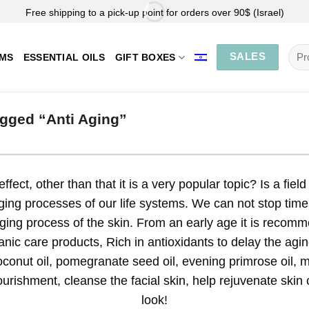
Free shipping to a pick-up point for orders over 90$ (Israel)
Sea
SALES
EMS
ESSENTIAL OILS
GIFT BOXES
for:
gged “Anti Aging”
ffect, other than that it is a very popular topic? Is a fiel
ging processes of our life systems. We can not stop tim
ing process of the skin. From an early age it is recommen
anic care products, Rich in antioxidants to delay the agi
coconut oil, pomegranate seed oil, evening primrose oil, m
rishment, cleanse the facial skin, help rejuvenate skin c
look!