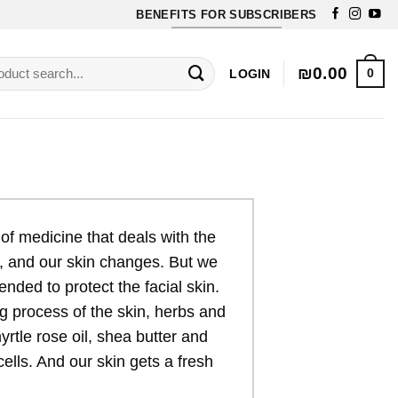
BENEFITS FOR SUBSCRIBERS
Free Exfoliating soap for orders over 70$
rch
₪
0.00
0
LOGIN
d of medicine that deals with the
e, and our skin changes. But we
ded to protect the facial skin.
ng process of the skin, herbs and
yrtle rose oil, shea butter and
ells. And our skin gets a fresh