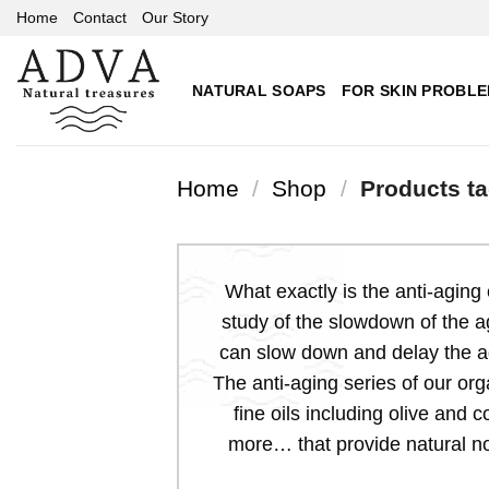
Skip
Home
Contact
Our Story
to
content
NATURAL SOAPS
FOR SKIN PROBL
Home
/
Shop
/
Products ta
What exactly is the anti-aging e
study of the slowdown of the a
can slow down and delay the ag
The anti-aging series of our org
fine oils including olive and 
more… that provide natural nou