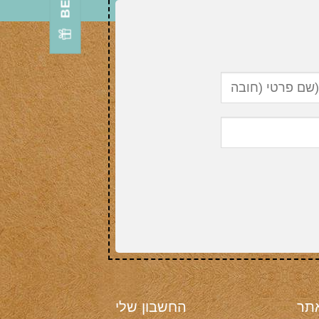
תר
החשבון שלי