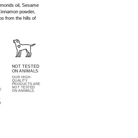
 Almonds oil, Sesame
 Cinnamon powder,
s from the hills of
NOT TESTED
ON ANIMALS
OUR HIGH-
QUALITY
PRODUCTS ARE
NOT TESTED
E
ON ANIMALS.
T
D