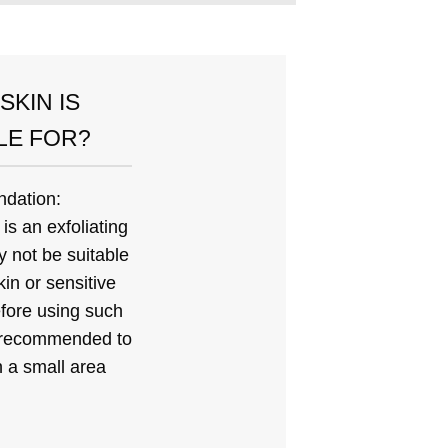
SKIN IS
LE FOR?
dation:
is an exfoliating
y not be suitable
skin or sensitive
efore using such
s recommended to
n a small area