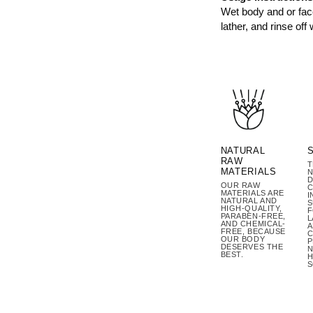
Wet body and or fac
lather, and rinse off 
NATURAL
RAW
T
MATERIALS
N
D
OUR RAW
C
MATERIALS ARE
I
NATURAL AND
S
HIGH-QUALITY,
PARABEN-FREE,
L
AND CHEMICAL-
A
FREE, BECAUSE
C
OUR BODY
P
DESERVES THE
N
BEST.
H
S