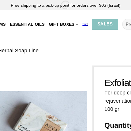
Free shipping to a pick-up point for orders over 90$ (Israel)
Sea
SALES
EMS
ESSENTIAL OILS
GIFT BOXES
for:
Herbal Soap Line
Exfoli
For deep cl
rejuvenatio
100 gr
Quantit