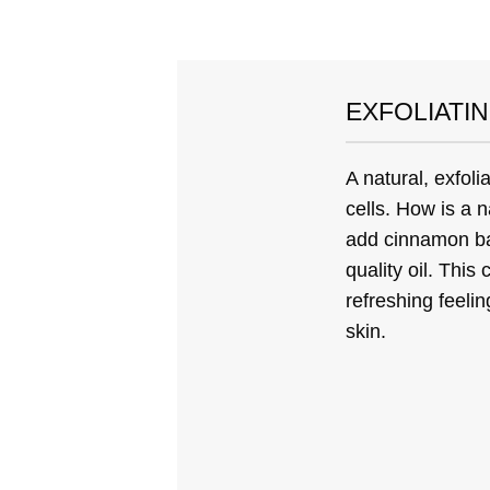
EXFOLIATI
A natural, exfoli
cells. How is a 
add cinnamon ba
quality oil. This
refreshing feeli
skin.