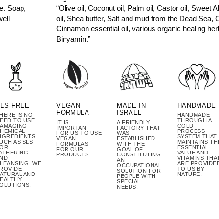
e. Soap,
“Olive oil, Coconut oil, Palm oil, Castor oil, Sweet
well
oil, Shea butter, Salt and mud from the Dead Sea,
Cinnamon essential oil, various organic healing herb
Binyamin.”
MADE IN
SLS-FREE
VEGAN
HANDMADE
ISRAEL
FORMULA
HERE IS NO
HANDMADE
EED TO USE
THROUGH A
A FRIENDLY
IT IS
AMAGING
COLD-
FACTORY THAT
IMPORTANT
HEMICAL
PROCESS
WAS
FOR US TO USE
NGREDIENTS
SYSTEM THAT
ESTABLISHED
VEGAN
UCH AS SLS
MAINTAINS TH
WITH THE
FORMULAS
FOR
ESSENTIAL
GOAL OF
FOR OUR
ATHERING
VALUE AND
CONSTITUTING
PRODUCTS
ND
VITAMINS THA
AN
LEANSING. WE
ARE PROVIDE
OCCUPATIONAL
ROVIDE
TO US BY
SOLUTION FOR
ATURAL AND
NATURE.
PEOPLE WITH
EALTHY
SPECIAL
OLUTIONS.
NEEDS.