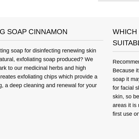
NG SOAP CINNAMON
WHICH 
SUITAB
ating soap for disinfecting renewing skin
natural, exfoliating soap produced? We
Recommen
rk to our medicinal herbs and high
Because it 
 creates exfoliating chips which provide a
soap it ma
ng, a deep cleaning and renewal for your
for facial 
skin, so b
areas it i
first use o