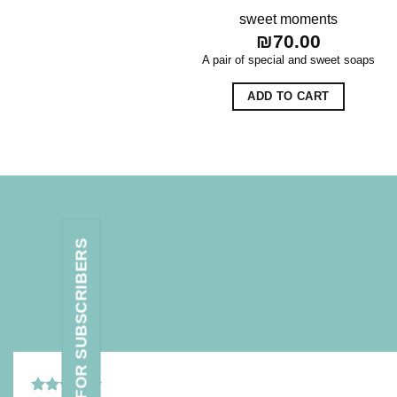
sweet moments
₪
70.00
A pair of special and sweet soaps
ADD TO CART
BENEFITS FOR SUBSCRIBERS