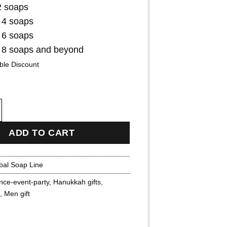
 soaps
 4 soaps
 6 soaps
8 soaps and beyond
ble Discount
 soap Cinnamon quantity
ADD TO CART
bal Soap Line
nce-event-party
,
Hanukkah gifts
,
,
Men gift