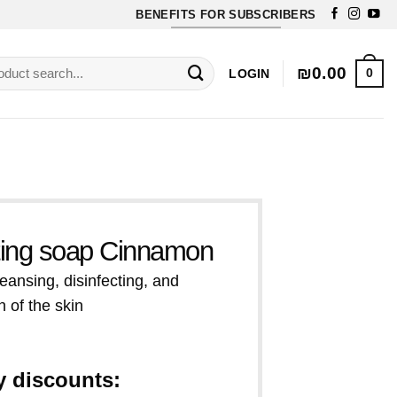
BENEFITS FOR SUBSCRIBERS
Free Exfoliating soap for orders over 70$
rch
₪
0.00
0
LOGIN
ating soap Cinnamon
eansing, disinfecting, and
n of the skin
y discounts: