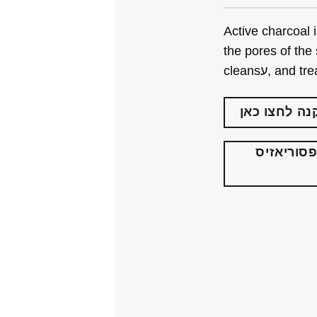
Active charcoal 
the pores of the 
cleansע, a
נה
לחצו כאן
סוריאזיס