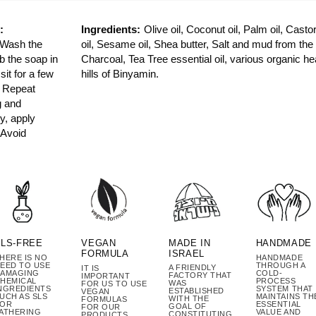
:
Ingredients:
Olive oil, Coconut oil, Palm oil, Cast
 Wash the
oil, Sesame oil, Shea butter, Salt and mud from th
b the soap in
Charcoal, Tea Tree essential oil, various organic he
 sit for a few
hills of Binyamin.
. Repeat
g and
y, apply
 Avoid
MADE IN
SLS-FREE
VEGAN
HANDMADE
ISRAEL
FORMULA
HERE IS NO
HANDMADE
EED TO USE
THROUGH A
A FRIENDLY
IT IS
AMAGING
COLD-
FACTORY THAT
IMPORTANT
HEMICAL
PROCESS
WAS
FOR US TO USE
NGREDIENTS
SYSTEM THAT
ESTABLISHED
VEGAN
UCH AS SLS
MAINTAINS TH
WITH THE
FORMULAS
FOR
ESSENTIAL
GOAL OF
FOR OUR
ATHERING
VALUE AND
CONSTITUTING
PRODUCTS