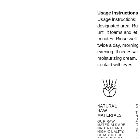
Usage Instructions
Usage Instructions:
designated area. Ru
until it foams and let
minutes. Rinse well
twice a day, mornin
evening. If necessar
moisturizing cream.
contact with eyes
NATURAL
RAW
T
MATERIALS
N
D
OUR RAW
C
MATERIALS ARE
I
NATURAL AND
S
HIGH-QUALITY,
PARABEN-FREE,
L