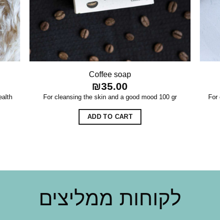
Coffee soap
₪
35.00
ealth
For cleansing the skin and a good mood 100 gr
For 
ADD TO CART
לקוחות ממליצים