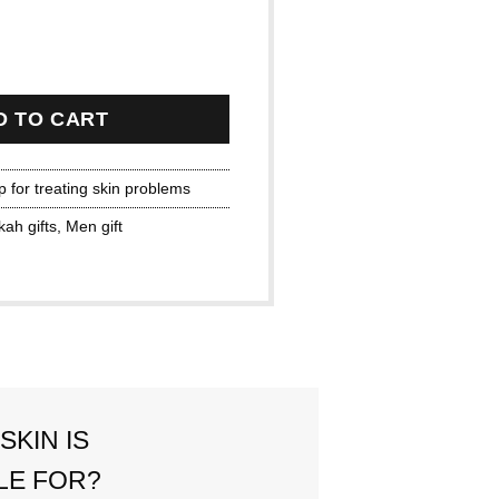
ith Active Charcoal & Tea Tree oil quantity
D TO CART
p for treating skin problems
ah gifts
,
Men gift
SKIN IS
LE FOR?