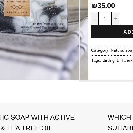
₪
35.00
Therapeutic soap w
AD
Category:
Natural soa
Tags:
Birth gift
,
Hanukk
IC SOAP WITH ACTIVE
WHICH 
& TEA TREE OIL
SUITAB