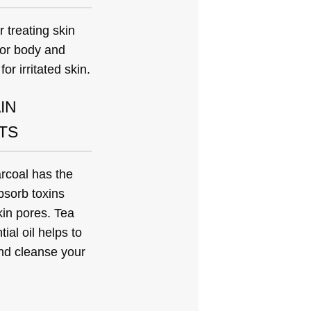
r treating skin
or body and
for irritated skin.
IN
TS
rcoal has the
absorb toxins
kin pores. Tea
ial oil helps to
and cleanse your