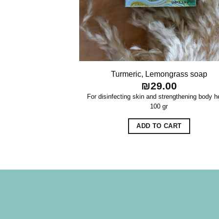
Turmeric, Lemongrass soap
₪
29.00
For disinfecting skin and strengthening body h
100 gr
ADD TO CART