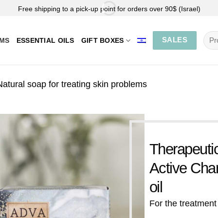
Free shipping to a pick-up point for orders over 90$ (Israel)
Sea
SALES
EMS
ESSENTIAL OILS
GIFT BOXES
for:
Natural soap for treating skin problems
Therapeuti
Active Cha
oil
For the treatment