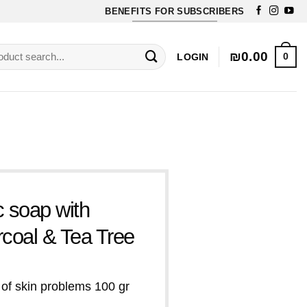
BENEFITS FOR SUBSCRIBERS
Free Exfoliating soap for orders over 70$
rch
₪
0.00
0
LOGIN
c soap with
rcoal & Tea Tree
 of skin problems 100 gr