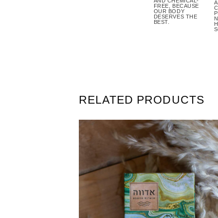
AND CHEMICAL-
A
FREE, BECAUSE
C
OUR BODY
P
DESERVES THE
N
BEST.
H
S
RELATED PRODUCTS